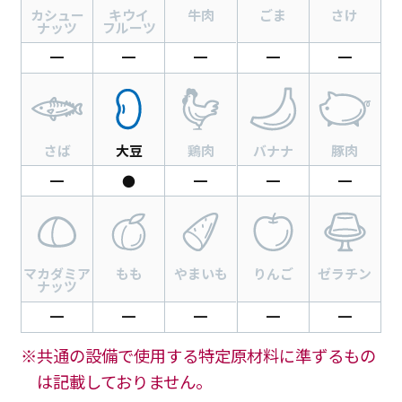
カシュー
キウイ
牛肉
ごま
さけ
ナッツ
フルーツ
━
━
━
━
━
さば
大豆
鶏肉
バナナ
豚肉
━
●
━
━
━
マカダミア
もも
やまいも
りんご
ゼラチン
ナッツ
━
━
━
━
━
※共通の設備で使用する特定原材料に準ずるもの
は記載しておりません。