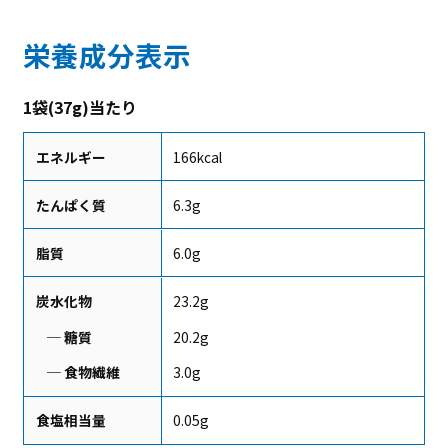
栄養成分表示
1袋(37g)当たり
エネルギー
166kcal
たんぱく質
6.3g
脂質
6.0g
炭水化物
23.2g
─ 糖質
20.2g
─ 食物繊維
3.0g
食塩相当量
0.05g