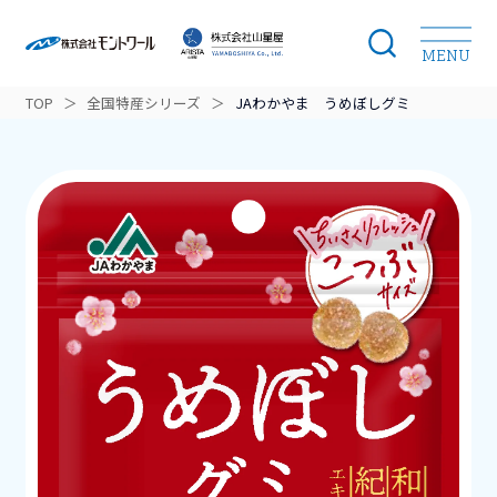
MENU
TOP
＞
全国特産シリーズ
＞
JAわかやま うめぼしグミ
モントワールのこだわり
開発ストーリー
ブランドラインナップ
商品カテゴリー
ニュース
会社案内