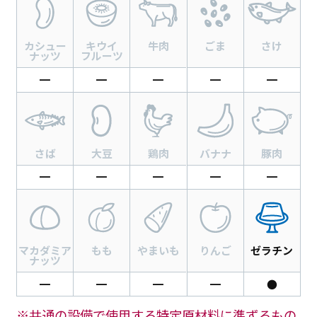
カシュー
キウイ
牛肉
ごま
さけ
ナッツ
フルーツ
━
━
━
━
━
さば
大豆
鶏肉
バナナ
豚肉
━
━
━
━
━
マカダミア
もも
やまいも
りんご
ゼラチン
ナッツ
━
━
━
━
●
※共通の設備で使用する特定原材料に準ずるもの