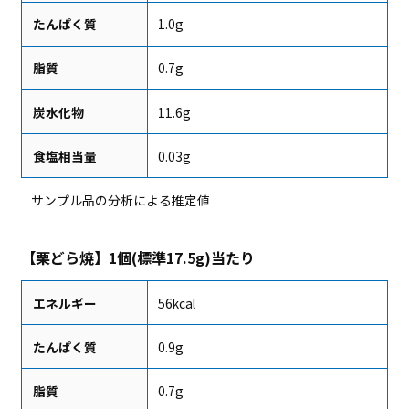
たんぱく質
1.0g
脂質
0.7g
炭水化物
11.6g
食塩相当量
0.03g
サンプル品の分析による推定値
【栗どら焼】1個(標準17.5g)当たり
エネルギー
56kcal
たんぱく質
0.9g
脂質
0.7g