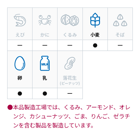
えび
かに
くるみ
小麦
そば
━
━
━
●
━
卵
乳
落花生
(ピーナッツ)
●
●
━
●本品製造工場では、くるみ、アーモンド、オレ
ンジ、カシューナッツ、ごま、りんご、ゼラチ
ンを含む製品を製造しています。