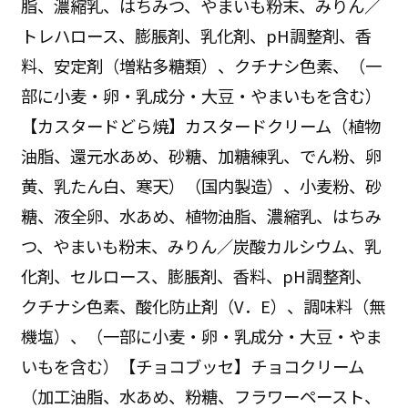
脂、濃縮乳、はちみつ、やまいも粉末、みりん／
トレハロース、膨脹剤、乳化剤、pH調整剤、香
料、安定剤（増粘多糖類）、クチナシ色素、（一
部に小麦・卵・乳成分・大豆・やまいもを含む）
【カスタードどら焼】カスタードクリーム（植物
油脂、還元水あめ、砂糖、加糖練乳、でん粉、卵
黄、乳たん白、寒天）（国内製造）、小麦粉、砂
糖、液全卵、水あめ、植物油脂、濃縮乳、はちみ
つ、やまいも粉末、みりん／炭酸カルシウム、乳
化剤、セルロース、膨脹剤、香料、pH調整剤、
クチナシ色素、酸化防止剤（V．E）、調味料（無
機塩）、（一部に小麦・卵・乳成分・大豆・やま
いもを含む）【チョコブッセ】チョコクリーム
（加工油脂、水あめ、粉糖、フラワーペースト、