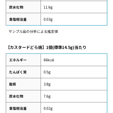
炭水化物
11.6g
食塩相当量
0.03g
サンプル品の分析による推定値
【カスタードどら焼】1個(標準14.5g)当たり
エネルギー
66kcal
たんぱく質
0.5g
脂質
3.8g
炭水化物
7.6g
食塩相当量
0.02g