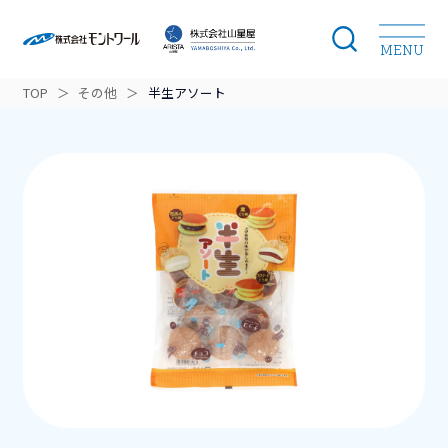
MENU
TOP
＞
その他
＞
半生アソート
モントワールのこだわり
開発ストーリー
ブランドラインナップ
商品カテゴリー
ニュース
会社案内