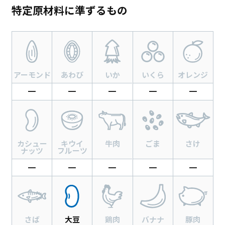
特定原材料に準ずるもの
アーモンド
あわび
いか
いくら
オレンジ
━
━
━
━
━
カシュー
キウイ
牛肉
ごま
さけ
ナッツ
フルーツ
━
━
━
━
━
さば
大豆
鶏肉
バナナ
豚肉