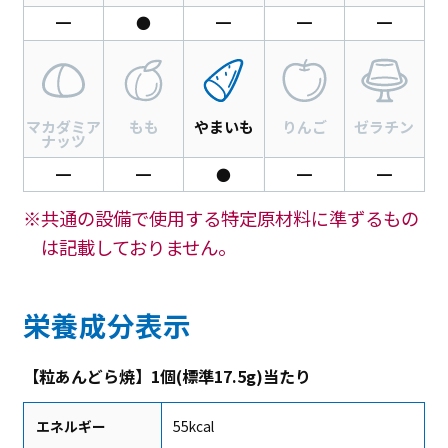
━
●
━
━
━
マカダミア
もも
やまいも
りんご
ゼラチン
ナッツ
━
━
●
━
━
※共通の設備で使用する特定原材料に準ずるもの
は記載しておりません。
栄養成分表示
【粒あんどら焼】1個(標準17.5g)当たり
エネルギー
55kcal